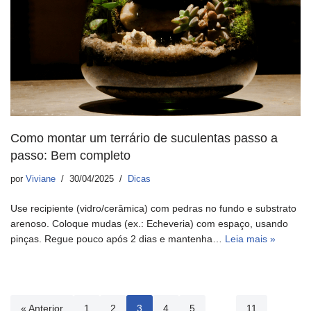
Como montar um terrário de suculentas passo a
passo: Bem completo
por
Viviane
30/04/2025
Dicas
Use recipiente (vidro/cerâmica) com pedras no fundo e substrato
arenoso. Coloque mudas (ex.: Echeveria) com espaço, usando
pinças. Regue pouco após 2 dias e mantenha…
Leia mais »
« Anterior
1
2
3
4
5
…
11