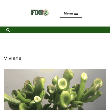
Avançar
Menu
para
o
conteúdo
Viviane