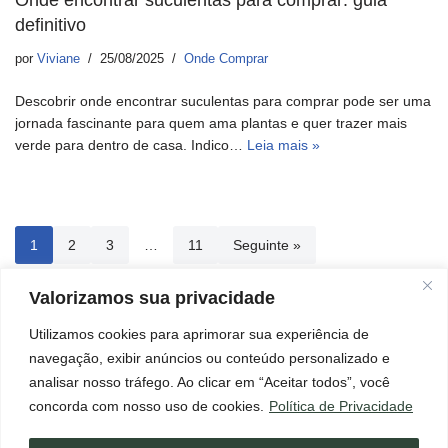
Onde encontrar suculentas para comprar: guia
definitivo
por
Viviane
25/08/2025
Onde Comprar
Descobrir onde encontrar suculentas para comprar pode ser uma
jornada fascinante para quem ama plantas e quer trazer mais
verde para dentro de casa. Indico…
Leia mais »
1
2
3
…
11
Seguinte »
Valorizamos sua privacidade
Utilizamos cookies para aprimorar sua experiência de
Início
Aviso Legal
Contato
Política de Cookies
navegação, exibir anúncios ou conteúdo personalizado e
Política de Privacidade
Termos e Condições
Sobre
analisar nosso tráfego. Ao clicar em “Aceitar todos”, você
×
Página de Transparência
Mensagem importante para você!
concorda com nosso uso de cookies.
Política de Privacidade
Ler agora!
Este blog pode conter links de afiliados, o que significa que, se