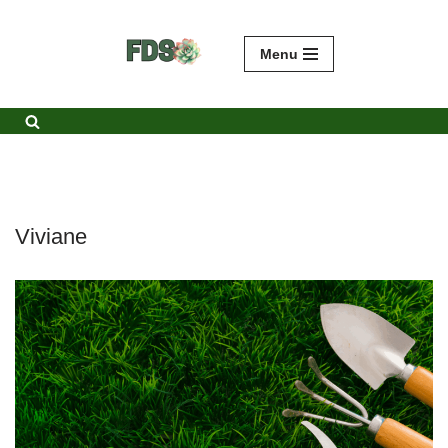
Avançar
Menu
para
o
conteúdo
Viviane