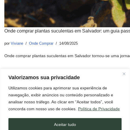
Onde comprar plantas suculentas em Salvador: um guia pas
por
Viviane
Onde Comprar
14/08/2025
Onde comprar plantas suculentas em Salvador tornou-se uma jorn
Valorizamos sua privacidade
Utilizamos cookies para aprimorar sua experiência de
Início
Aviso Legal
Contato
Política de Cookies
navegação, exibir anúncios ou conteúdo personalizado e
Política de Privacidade
Termos e Condições
Sobre
analisar nosso tráfego. Ao clicar em “Aceitar todos”, você
×
Página de Transparência
Mensagem importante para você!
concorda com nosso uso de cookies.
Política de Privacidade
Ler agora!
Este blog pode conter links de afiliados, o que significa que, se
você clicar em um desses links e realizar uma compra, posso
Aceitar tudo
receber uma comissão. Isso não tem custo adicional para você.