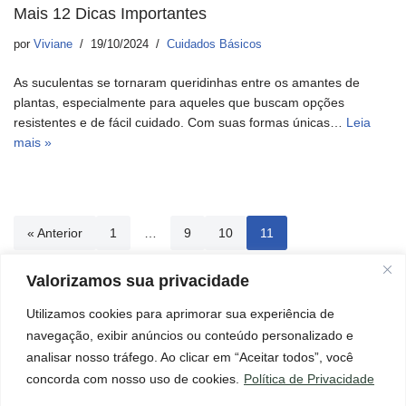
Mais 12 Dicas Importantes
por
Viviane
19/10/2024
Cuidados Básicos
As suculentas se tornaram queridinhas entre os amantes de
plantas, especialmente para aqueles que buscam opções
resistentes e de fácil cuidado. Com suas formas únicas…
Leia
mais »
« Anterior
1
…
9
10
11
Valorizamos sua privacidade
Utilizamos cookies para aprimorar sua experiência de
Início
Aviso Legal
Contato
Política de Cookies
navegação, exibir anúncios ou conteúdo personalizado e
Política de Privacidade
Termos e Condições
Sobre
analisar nosso tráfego. Ao clicar em “Aceitar todos”, você
×
Página de Transparência
Mensagem importante para você!
concorda com nosso uso de cookies.
Política de Privacidade
Ler agora!
Este blog pode conter links de afiliados, o que significa que, se