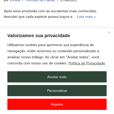
por
Viviane
Histórias de Plantas
27/04/2025
Após anos envolvida com as suculentas mais conhecidas,
descobri que cada espécie possui traços e…
Leia mais »
Valorizamos sua privacidade
Utilizamos cookies para aprimorar sua experiência de
Início
Aviso Legal
Contato
Política de Cookies
navegação, exibir anúncios ou conteúdo personalizado e
Política de Privacidade
Termos e Condições
Sobre
analisar nosso tráfego. Ao clicar em “Aceitar todos”, você
×
Página de Transparência
Não esqueça de ler!
concorda com nosso uso de cookies.
Política de Privacidade
Abrir mensagem!
Este blog pode conter links de afiliados, o que significa que, se
você clicar em um desses links e realizar uma compra, posso
Aceitar tudo
receber uma comissão. Isso não tem custo adicional para você.
O blog
Floresta de Suculentas
é um espaço dedicado à troca
Personalizar
de informações, dicas e curiosidades sobre suculentas e o cultivo
dessas plantas. O conteúdo apresentado neste Blog tem caráter
Rejeitar
meramente informativo e não deve ser interpretado como
aconselhamento profissional ou especializado.