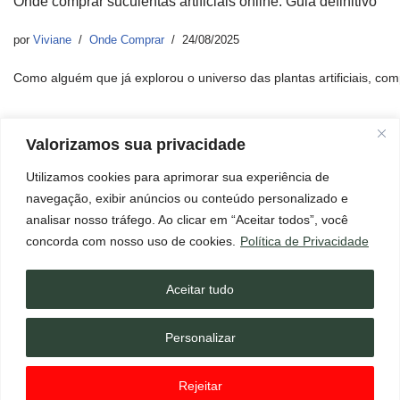
Onde comprar suculentas artificiais online: Guia definitivo
por
Viviane
Onde Comprar
24/08/2025
Como alguém que já explorou o universo das plantas artificiais, 
Valorizamos sua privacidade
Utilizamos cookies para aprimorar sua experiência de
Início
Aviso Legal
Contato
Política de Cookies
navegação, exibir anúncios ou conteúdo personalizado e
Política de Privacidade
Termos e Condições
Sobre
analisar nosso tráfego. Ao clicar em “Aceitar todos”, você
×
Página de Transparência
Não esqueça de ler!
concorda com nosso uso de cookies.
Política de Privacidade
Abrir mensagem!
Este blog pode conter links de afiliados, o que significa que, se
você clicar em um desses links e realizar uma compra, posso
Aceitar tudo
receber uma comissão. Isso não tem custo adicional para você.
O blog
Floresta de Suculentas
é um espaço dedicado à troca
Personalizar
de informações, dicas e curiosidades sobre suculentas e o cultivo
dessas plantas. O conteúdo apresentado neste Blog tem caráter
Rejeitar
meramente informativo e não deve ser interpretado como