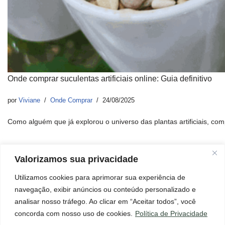
Onde comprar suculentas artificiais online: Guia definitivo
por
Viviane
Onde Comprar
24/08/2025
Como alguém que já explorou o universo das plantas artificiais, 
Valorizamos sua privacidade
Utilizamos cookies para aprimorar sua experiência de
Início
Aviso Legal
Contato
Política de Cookies
navegação, exibir anúncios ou conteúdo personalizado e
Política de Privacidade
Termos e Condições
Sobre
analisar nosso tráfego. Ao clicar em “Aceitar todos”, você
×
Página de Transparência
Não esqueça de ler!
concorda com nosso uso de cookies.
Política de Privacidade
Abrir mensagem!