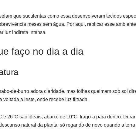
velam que suculentas como essa desenvolveram tecidos espec
sobrevivência meses sem água. Por aqui, replicar esse ambiente 
 luz indireta intensa.
e faço no dia a dia
atura
rabo-de-burro adora claridade, mas folhas queimam sob sol dir
voltada a leste, onde recebe luz filtrada.
 e 26°C são ideais; abaixo de 10°C, trago-a para dentro. Duran
descanso natural da planta, só regando de novo quando a terra