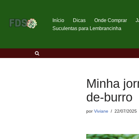
Avançar
Início
Dicas
Onde Comprar
J
para
Suculentas para Lembrancinha
o
conteúdo
Minha jor
de-burro
por
Viviane
22/07/2025