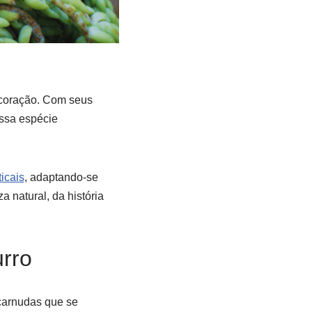
 coração. Com seus
essa espécie
ticais
, adaptando-se
 natural, da história
urro
 carnudas que se