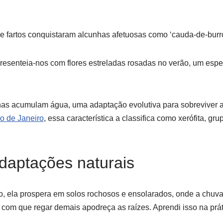
 fartos conquistaram alcunhas afetuosas como ‘cauda-de-burro’
resenteia-nos com flores estreladas rosadas no verão, um espe
has acumulam água, uma adaptação evolutiva para sobreviver a
o de Janeiro
, essa característica a classifica como xerófita, gr
daptações naturais
o, ela prospera em solos rochosos e ensolarados, onde a chuva
 com que regar demais apodreça as raízes. Aprendi isso na prá